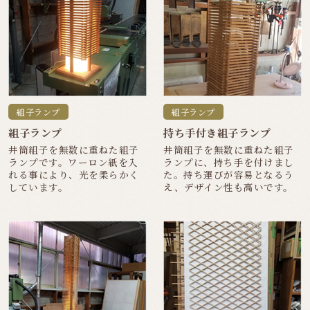
組子ランプ
組子ランプ
組子ランプ
持ち手付き組子ランプ
井筒組子を無数に重ねた組子
井筒組子を無数に重ねた組子
ランプです。ワーロン紙を入
ランプに、持ち手を付けまし
れる事により、光を柔らかく
た。持ち運びが容易となるう
しています。
え、デザイン性も高いです。