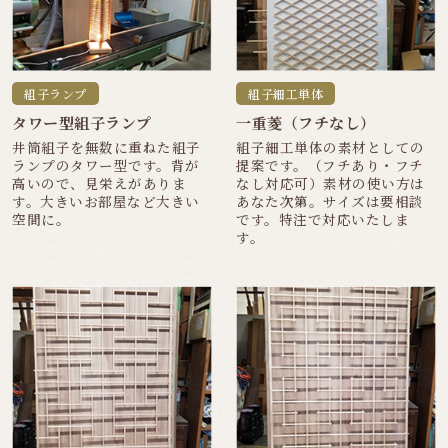
組子ランプ
組子細工単体
タワー型組子ランプ
一重菱（フチなし）
井筒組子を無数に重ねた組子
組子細工単体の素材としての
ランプのタワー型です。背が
提案です。（フチあり・フチ
高いので、見栄えがありま
なし対応可）素材の使い方は
す。大きいお部屋など大きい
あなた次第。サイズは要相談
空間に。
です。特注で対応いたしま
す。