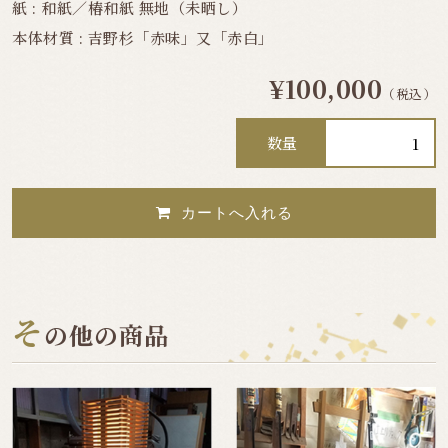
紙 : 和紙／椿和紙 無地（未晒し）
本体材質 : 吉野杉「赤味」又「赤白」
¥100,000
（税込）
数量
そ
の他の商品