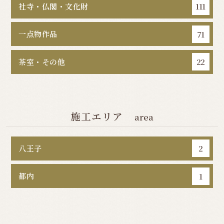
社寺・仏閣・文化財
111
一点物作品
71
茶室・その他
22
施工エリア
area
八王子
2
都内
1