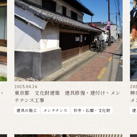
2025.04.26
202
・
東京都 文化財建築 建具修復・建付け・メン
神
テナンス工事
メ
建具の施工
メンテナンス
社寺・仏閣・文化財
建