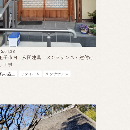
5.04.28
王子市内 玄関建具 メンテナンス・建付け
し工事
具の施工
リフォーム
メンテナンス