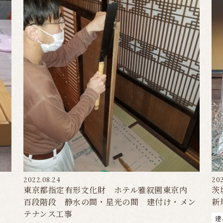
2022.08.24
202
東京都指定有形文化財 ホテル雅叙園東京内
茨
百段階段 静水の間・星光の間 建付け・メン
新
テナンス工事
建