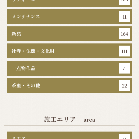
メンテナンス
11
新築
164
社寺・仏閣・文化財
111
一点物作品
71
茶室・その他
22
施工エリア
area
八王子