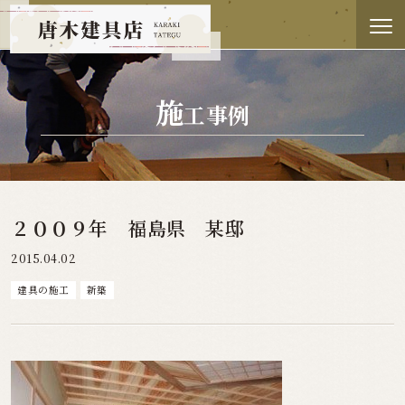
施
工事例
２００９年 福島県 某邸
2015.04.02
建具の施工
新築