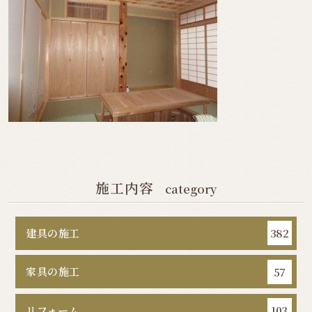
施工内容
category
建具の施工
382
家具の施工
57
リフォーム
103