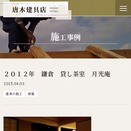
施
工事例
２０１２年 鎌倉 貸し茶室 月光庵
2015.04.03
建具の施工
新築