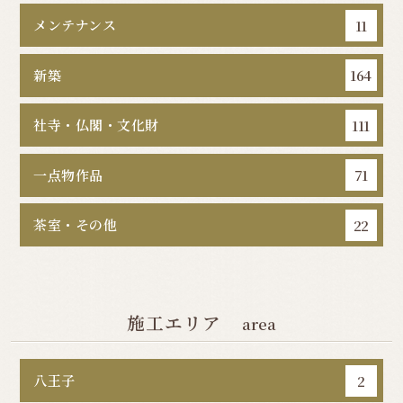
メンテナンス
11
新築
164
社寺・仏閣・文化財
111
一点物作品
71
茶室・その他
22
施工エリア
area
八王子
2