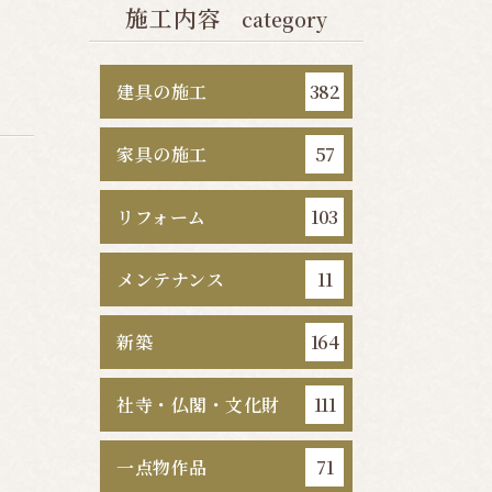
施工内容
category
建具の施工
382
家具の施工
57
リフォーム
103
メンテナンス
11
新築
164
社寺・仏閣・文化財
111
一点物作品
71