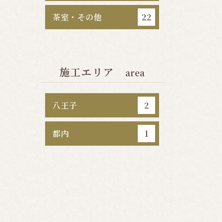
茶室・その他
22
施工エリア
area
八王子
2
都内
1