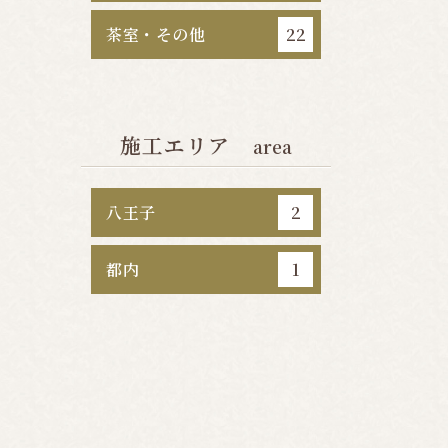
茶室・その他
22
施工エリア
area
八王子
2
都内
1