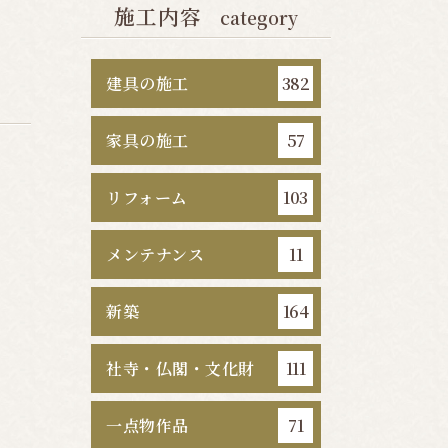
施工内容
category
建具の施工
382
家具の施工
57
リフォーム
103
メンテナンス
11
新築
164
社寺・仏閣・文化財
111
一点物作品
71