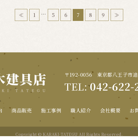
…
≪
1
5
6
7
8
9
≫
〒192-0056 東京都八王子市追
TEL:
042-622-
内
商品販売
施工事例
職人紹介
会社概要
お
Copyright © KARAKI-TATEGU All Rights Reserved.